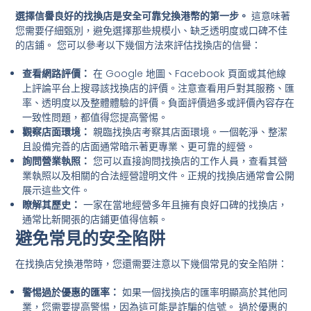
選擇信譽良好的找換店是安全可靠兌換港幣的第一步。
這意味著
您需要仔細甄別，避免選擇那些規模小、缺乏透明度或口碑不佳
的店鋪。 您可以參考以下幾個方法來評估找換店的信譽：
查看網路評價：
在 Google 地圖、Facebook 頁面或其他線
上評論平台上搜尋該找換店的評價。注意查看用戶對其服務、匯
率、透明度以及整體體驗的評價。負面評價過多或評價內容存在
一致性問題，都值得您提高警惕。
觀察店面環境：
親臨找換店考察其店面環境。一個乾淨、整潔
且設備完善的店面通常暗示著更專業、更可靠的經營。
詢問營業執照：
您可以直接詢問找換店的工作人員，查看其營
業執照以及相關的合法經營證明文件。正規的找換店通常會公開
展示這些文件。
瞭解其歷史：
一家在當地經營多年且擁有良好口碑的找換店，
通常比新開張的店鋪更值得信賴。
避免常見的安全陷阱
在找換店兌換港幣時，您還需要注意以下幾個常見的安全陷阱：
警惕過於優惠的匯率：
如果一個找換店的匯率明顯高於其他同
業，您需要提高警惕，因為這可能是詐騙的信號。 過於優惠的