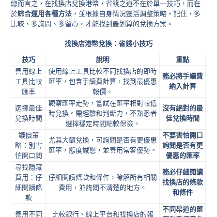
總而言之，在找換店兌換港幣，省錢之道不在於單一技巧，而在
於
綜合運用各種方法
，並根據自身情況靈活調整策略。記住，多
比較、多詢問、多留心，才能找到最划算的兌換方案。
找換店港幣兌換：省錢小技巧
技巧
說明
重點
善用線上
使用線上工具比較不同找換店的即時
務必將手續費
工具比較
匯率，包含手續費計算，找到最優惠
納入計算
匯率
報價。
觀察匯率走勢，嘗試在匯率相對較低
選擇最佳
沒有絕對的最
時兌換。需經驗和判斷力，不熟悉者
兌換時間
佳兌換時間
選擇穩定時間點較保險。
議價策
不要害怕開口
尤其大額兌換，可詢問是否有更優惠
略：別害
詢問是否有更
匯率，態度誠懇，並善用常客優勢。
怕開口問
優惠的匯率
尋找隱藏
務必仔細閱讀
費用：仔
仔細閱讀條款和條件，瞭解所有相關
找換店的條款
細閱讀條
費用，並詢問不清楚的地方。
和條件
款
不同渠道的匯
善用不同
比較銀行、線上平台和找換店的報