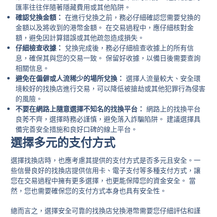
匯率往往伴隨著隱藏費用或其他陷阱。
確認兌換金額：
在進行兌換之前，務必仔細確認您需要兌換的
金額以及將收到的港幣金額。 在交易過程中，應仔細核對金
額，避免因計算錯誤或其他疏忽造成損失。
仔細檢查收據：
兌換完成後，務必仔細檢查收據上的所有信
息，確保其與您的交易一致。 保留好收據，以備日後需要查詢
相關信息。
避免在偏僻或人流稀少的場所兌換：
選擇人流量較大、安全環
境較好的找換店進行交易，可以降低被搶劫或其他犯罪行為侵害
的風險。
不要在網路上隨意選擇不知名的找換平台：
網路上的找換平台
良莠不齊，選擇時務必謹慎，避免落入詐騙陷阱。 建議選擇具
備完善安全措施和良好口碑的線上平台。
選擇多元的支付方式
選擇找換店時，也應考慮其提供的支付方式是否多元且安全。一
些信譽良好的找換店提供信用卡、電子支付等多種支付方式，讓
您在交易過程中擁有更多選擇，也更能保障您的資金安全。 當
然，您也需要確保您的支付方式本身也具有安全性。
總而言之，選擇安全可靠的找換店兌換港幣需要您仔細評估和謹