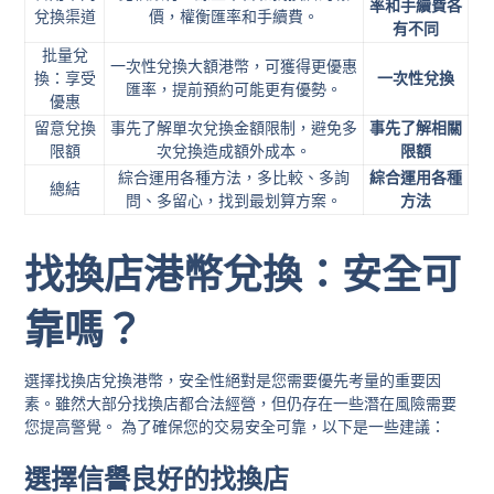
率和手續費各
兌換渠道
價，權衡匯率和手續費。
有不同
批量兌
一次性兌換大額港幣，可獲得更優惠
換：享受
一次性兌換
匯率，提前預約可能更有優勢。
優惠
留意兌換
事先了解單次兌換金額限制，避免多
事先了解相關
限額
次兌換造成額外成本。
限額
綜合運用各種方法，多比較、多詢
綜合運用各種
總結
問、多留心，找到最划算方案。
方法
找換店港幣兌換：安全可
靠嗎？
選擇找換店兌換港幣，安全性絕對是您需要優先考量的重要因
素。雖然大部分找換店都合法經營，但仍存在一些潛在風險需要
您提高警覺。 為了確保您的交易安全可靠，以下是一些建議：
選擇信譽良好的找換店