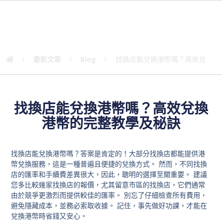
找換店能兌換港幣嗎？高效兌換港幣
的完整教學及秘訣
最新文章
Blog
找換店能兌換港幣嗎？高效兌換港
找換店能兌換港幣嗎？高效兌換
港幣的完整教學及秘訣
找換店能兌換港幣嗎？答案是肯定的！大部分找換店都能提供港
幣兌換服務，這是一種普遍且便捷的兌換方式。 然而，不同找換
店的匯率和手續費差異很大，因此，聰明的選擇至關重要。 建議
您多比較幾家找換店的報價，尤其留意市區的找換店，它們通常
由於競爭更激烈而提供較佳的匯率。 別忘了仔細檢查所有費用，
避免隱藏成本，並務必索取收據。 記住，事先做好功課，才能在
兌換港幣時省錢又安心。