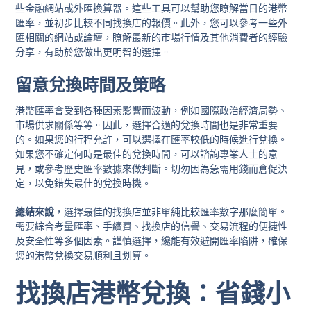
些金融網站或外匯換算器。這些工具可以幫助您瞭解當日的港幣
匯率，並初步比較不同找換店的報價。此外，您可以參考一些外
匯相關的網站或論壇，瞭解最新的市場行情及其他消費者的經驗
分享，有助於您做出更明智的選擇。
留意兌換時間及策略
港幣匯率會受到各種因素影響而波動，例如國際政治經濟局勢、
市場供求關係等等。因此，選擇合適的兌換時間也是非常重要
的。如果您的行程允許，可以選擇在匯率較低的時候進行兌換。
如果您不確定何時是最佳的兌換時間，可以諮詢專業人士的意
見，或參考歷史匯率數據來做判斷。切勿因為急需用錢而倉促決
定，以免錯失最佳的兌換時機。
總結來說
，選擇最佳的找換店並非單純比較匯率數字那麼簡單。
需要綜合考量匯率、手續費、找換店的信譽、交易流程的便捷性
及安全性等多個因素。謹慎選擇，纔能有效避開匯率陷阱，確保
您的港幣兌換交易順利且划算。
找換店港幣兌換：省錢小