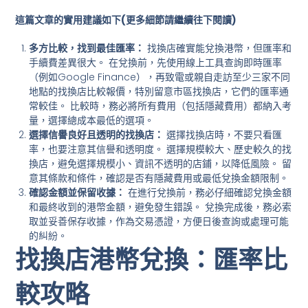
這篇文章的實用建議如下(更多細節請繼續往下閱讀)
多方比較，找到最佳匯率：
找換店確實能兌換港幣，但匯率和
手續費差異很大。 在兌換前，先使用線上工具查詢即時匯率
（例如Google Finance），再致電或親自走訪至少三家不同
地點的找換店比較報價，特別留意市區找換店，它們的匯率通
常較佳。 比較時，務必將所有費用（包括隱藏費用）都納入考
量，選擇總成本最低的選項。
選擇信譽良好且透明的找換店：
選擇找換店時，不要只看匯
率，也要注意其信譽和透明度。 選擇規模較大、歷史較久的找
換店，避免選擇規模小、資訊不透明的店鋪，以降低風險。 留
意其條款和條件，確認是否有隱藏費用或最低兌換金額限制。
確認金額並保留收據：
在進行兌換前，務必仔細確認兌換金額
和最終收到的港幣金額，避免發生錯誤。 兌換完成後，務必索
取並妥善保存收據，作為交易憑證，方便日後查詢或處理可能
的糾紛。
找換店港幣兌換：匯率比
較攻略