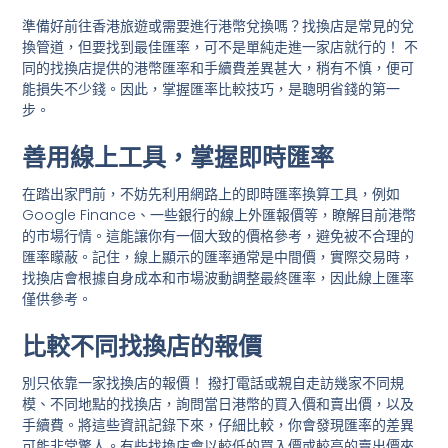
準備好前往香港旅遊或需要進行港幣兌換嗎？找換店是常見的兌
換管道，但要找到最佳匯率，可不是單純走進一家店就行的！ 不
同的找換店提供的港幣匯率和手續費差異甚大，稍有不慎，便可
能損失不少錢。因此，掌握匯率比較技巧，是聰明省錢的第一
步。
善用線上工具，掌握即時匯率
在踏出家門前，不妨先利用網路上的即時匯率換算工具，例如
Google Finance、一些銀行的線上外匯報價等，瞭解目前港幣
的市場行情。這能讓你有一個大致的價格參考，避免被不合理的
匯率矇蔽。記住，線上顯示的匯率通常是中間價，實際交易時，
找換店會根據自身成本和市場波動調整最終匯率，因此線上匯率
僅供參考。
比較不同找換店的報價
別只依靠一家找換店的報價！ 撥打電話或親自走訪幾家不同規
模、不同地點的找換店，詢問當日港幣的買入價和賣出價，以及
手續費。將這些資訊記錄下來，仔細比較，你會發現匯率的差異
可能非常驚人。有些找換店會以較低的買入價或較高的賣出價來