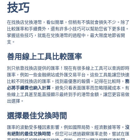
技巧
在找換店兌換港幣，看似簡單，但稍有不慎就會損失不少。除了
比較匯率和手續費外，還有許多小技巧可以幫助您省下更多錢。
掌握這些技巧，就能在兌換港幣的過程中，最大限度地節省開
支。
善用線上工具比較匯率
別只依靠找換店提供的匯率！現在有很多線上工具可以查詢即時
匯率，例如一些金融網站或外匯交易平台。這些工具能讓您快速
比較不同找換店的匯率，找到最優惠的報價。記得在比較時，
務
必將手續費也納入計算
，避免只看表面匯率而忽略隱藏成本。有
些線上工具甚至能直接顯示最終到手的港幣金額，讓您更容易做
出選擇。
選擇最佳兌換時間
匯率的波動受多種因素影響，例如國際局勢、經濟數據等等。
沒
有絕對的最佳兌換時間
，但您可以透過觀察匯率走勢，嘗試在匯