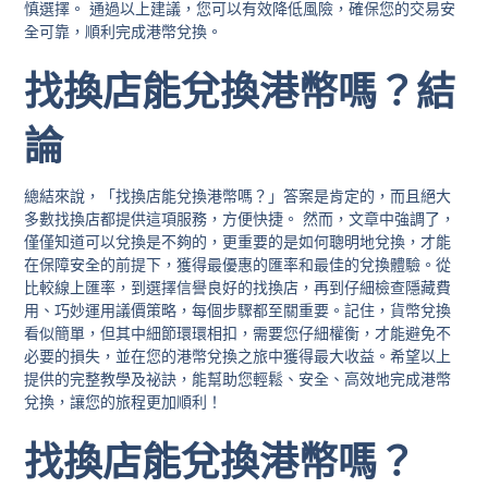
慎選擇。 通過以上建議，您可以有效降低風險，確保您的交易安
全可靠，順利完成港幣兌換。
找換店能兌換港幣嗎？結
論
總結來說，「找換店能兌換港幣嗎？」答案是肯定的，而且絕大
多數找換店都提供這項服務，方便快捷。 然而，文章中強調了，
僅僅知道可以兌換是不夠的，更重要的是如何聰明地兌換，才能
在保障安全的前提下，獲得最優惠的匯率和最佳的兌換體驗。從
比較線上匯率，到選擇信譽良好的找換店，再到仔細檢查隱藏費
用、巧妙運用議價策略，每個步驟都至關重要。記住，貨幣兌換
看似簡單，但其中細節環環相扣，需要您仔細權衡，才能避免不
必要的損失，並在您的港幣兌換之旅中獲得最大收益。希望以上
提供的完整教學及祕訣，能幫助您輕鬆、安全、高效地完成港幣
兌換，讓您的旅程更加順利！
找換店能兌換港幣嗎？