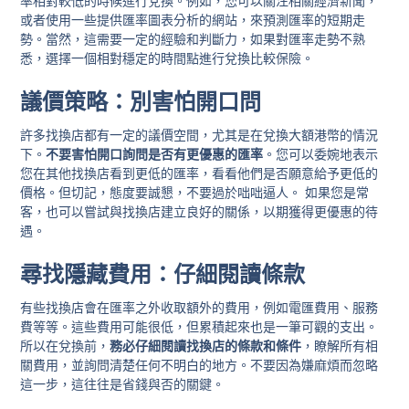
率相對較低的時候進行兌換。例如，您可以關注相關經濟新聞，
或者使用一些提供匯率圖表分析的網站，來預測匯率的短期走
勢。當然，這需要一定的經驗和判斷力，如果對匯率走勢不熟
悉，選擇一個相對穩定的時間點進行兌換比較保險。
議價策略：別害怕開口問
許多找換店都有一定的議價空間，尤其是在兌換大額港幣的情況
下。
不要害怕開口詢問是否有更優惠的匯率
。您可以委婉地表示
您在其他找換店看到更低的匯率，看看他們是否願意給予更低的
價格。但切記，態度要誠懇，不要過於咄咄逼人。 如果您是常
客，也可以嘗試與找換店建立良好的關係，以期獲得更優惠的待
遇。
尋找隱藏費用：仔細閱讀條款
有些找換店會在匯率之外收取額外的費用，例如電匯費用、服務
費等等。這些費用可能很低，但累積起來也是一筆可觀的支出。
所以在兌換前，
務必仔細閱讀找換店的條款和條件
，瞭解所有相
關費用，並詢問清楚任何不明白的地方。不要因為嫌麻煩而忽略
這一步，這往往是省錢與否的關鍵。