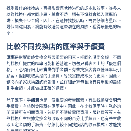
找到最佳的找換店，直接影響您兌換港幣的成本和效率。許多人
以為找換店都大同小異，其實不然，稍有不慎就會掉入匯率陷
阱，損失不少金錢。因此，在選擇找換店時，需要仔細考量以下
幾個關鍵因素，纔能有效避開這些潛在的風險，獲得最優惠的匯
率。
比較不同找換店的匯率與手續費
匯率
是影響最終兌換金額最重要的因素。相同的港幣金額，不同
的找換店提供的匯率可能相差甚遠。切勿只看表面上的「優惠價
格」，必須仔細比較
實際到手金額
。有些找換店會以低匯率吸引
顧客，但卻收取高昂的手續費，導致實際成本反而更高。因此，
務必向多家找換店詢問報價，並仔細計算包含所有費用後的最終
到手金額，才能做出正確的選擇。
除了匯率，
手續費
也是一個重要的考量因素。有些找換店會明示
手續費，有些則會隱藏在匯率中。因此，在比較匯率時，務必詢
問清楚所有相關費用，包括但不限於電匯費用、服務費等等。有
些找換店會根據兌換金額收取不同的百分比手續費，也有些會收
取固定金額的手續費。仔細比較不同找換店的收費模式，才能找
到最划算的方案。