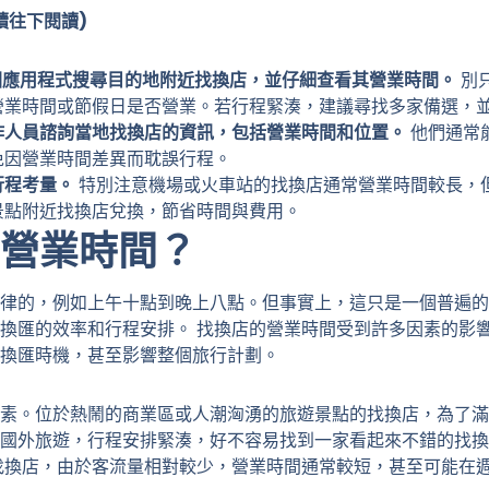
續往下閱讀)
地圖應用程式搜尋目的地附近找換店，並仔細查看其營業時間。
別
營業時間或節假日是否營業。若行程緊湊，建議尋找多家備選，
作人員諮詢當地找換店的資訊，包括營業時間和位置。
他們通常
免因營業時間差異而耽誤行程。
行程考量。
特別注意機場或火車站的找換店通常營業時間較長，
景點附近找換店兌換，節省時間與費用。
營業時間？
一律的，例如上午十點到晚上八點。但事實上，這只是一個普遍
換匯的效率和行程安排。 找換店的營業時間受到許多因素的影
換匯時機，甚至影響整個旅行計劃。
素。位於熱鬧的商業區或人潮洶湧的旅遊景點的找換店，為了滿
國外旅遊，行程安排緊湊，好不容易找到一家看起來不錯的找換
找換店，由於客流量相對較少，營業時間通常較短，甚至可能在