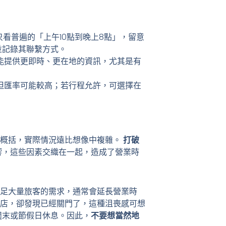
只看普遍的「上午10點到晚上8點」，留意
並記錄其聯繫方式。
能提供更即時、更在地的資訊，尤其是有
但匯率可能較高；若行程允許，可選擇在
的概括，實際情況遠比想像中複雜。
打破
響，這些因素交織在一起，造成了營業時
足大量旅客的需求，通常會延長營業時
店，卻發現已經關門了，這種沮喪感可想
週末或節假日休息。因此，
不要想當然地