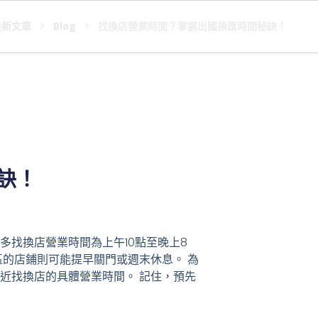
最新文章
Blog
找換店營業時間？掌握出國換匯時間秘訣！
訣！
找換店營業時間為上午10點至晚上8
的店鋪則可能提早關門或週末休息。 為
近找換店的具體營業時間。 記住，預先