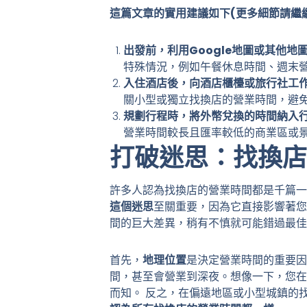
這篇文章的實用建議如下(更多細節請繼
出發前，利用Google地圖或其他
特殊情況，例如午餐休息時間、週末
入住酒店後，向酒店櫃檯或旅行社工
關小型或獨立找換店的營業時間，避
規劃行程時，將外幣兌換的時間納入
營業時間較長且匯率較低的商業區或
打破迷思：找換店
許多人認為找換店的營業時間都是千篇
這個迷思
至關重要，因為它直接影響著您
間的巨大差異，稍有不慎就可能錯過最佳
首先，
地理位置
是決定營業時間的重要因
間，甚至會營業到深夜。想像一下，您在
而知。 反之，在偏遠地區或小型城鎮的